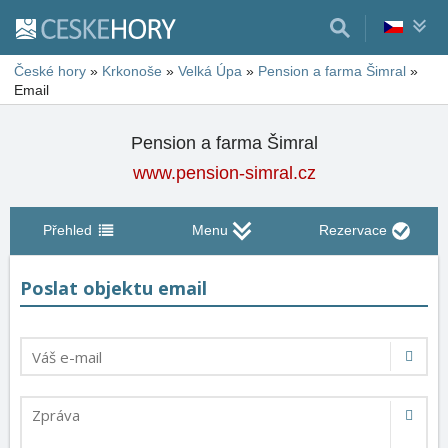
České hory
»
Krkonoše
»
Velká Úpa
»
Pension a farma Šimral
»
Email
Pension a farma Šimral
www.pension-simral.cz
Přehled
Menu
Rezervace
Poslat objektu email