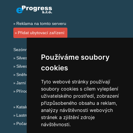
Reklama na tomto serveru
Přidat ubytovací zařízení
Sezónní odkazy:
Používáme soubory
Silvester Krkonoše
cookies
Silvestr na horách 2025/26
Sněhové zpravodajství
Tyto webové stránky používají
Jarní prázdniny 2027
soubory cookies s cílem vylepšení
Přírodní koupaliště
uživatelského prostředí, zobrazení
přizpůsobeného obsahu a reklam,
Katalog ubytování Krkonoše
analýzy návštěvnosti webových
Lastminute Krkonoše
stránek a zjištění zdroje
Počasí na horách
návštěvnosti.